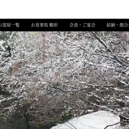
お部屋一覧
お食事処 鶴形
会食・ご宴会
結納・顔合