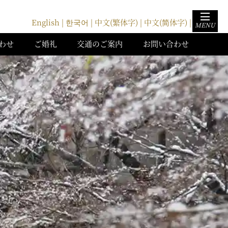
English |
한국어 |
中文(繁体字) |
中文(简体字) |
MENU
わせ
ご婚礼
交通のご案内
お問い合わせ