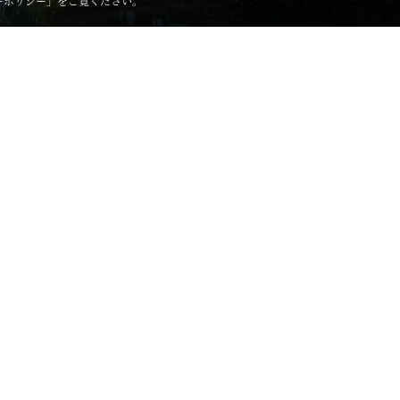
ーポリシー
」をご覧ください。
pyright © 2011.2026 Kurashiki Kokusai Hotel. all rights reserv
倉敷国際ホテル直営 料理旅館 鶴形（つるがた） TEL.086-424-163
〒710-0046 岡山県倉敷市中央1丁目3番15号