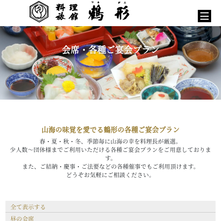
会席・各種ご宴会プラン
山海の味覚を愛でる鶴形の各種ご宴会プラン
春・夏・秋・冬、季節毎に山海の幸を料理長が厳選。
少人数～団体様までご利用いただける各種ご宴会プランをご用意しておりま
す。
また、ご結納・慶事・ご法要などの各種催事でもご利用頂けます。
どうぞお気軽にご相談ください。
全て表示する
昼の会席