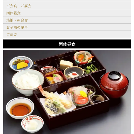
ご会食・ご宴会
団体昼食
結納・顔合せ
お子様の慶事
ご法要
団体昼食