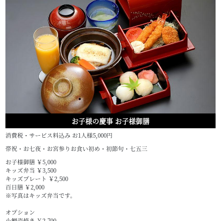
お子様の慶事 お子様御膳
消費税・サービス料込み お1人様5,000円
帯祝・お七夜・お宮参りお食い初め・初節句・七五三
お子様御膳 ￥5,000
キッズ弁当 ￥3,500
キッズプレート ￥2,500
百日膳 ￥2,000
※写真はキッズ弁当です。
オプション
小鯛姿焼き ￥2,700