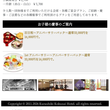
一升餅（赤白・白白） ￥5,700
少人数～団体様までご利用いただける会席・各種ご宴会プラン、ご結納・慶
事・ご法要などの各種催事でご利用頂けるプランをご用意しております。
お子様の慶事のご案内
百日祝～アニバーサリーパック～通常33,000円を
16,000円で。
1st アニバーサリー～アニバーサリーパック～通常
33,000円を16,000円で。
Copyright © 2011.2026 Kurashiki Kokusai Hotel. all rights reserved.