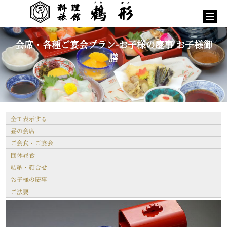
会席・各種ご宴会プラン-お子様の慶事 お子様御
膳
全て表示する
昼の会席
ご会食・ご宴会
団体昼食
結納・顔合せ
お子様の慶事
ご法要